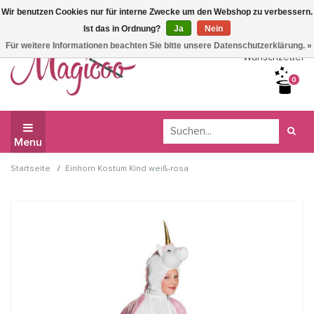
Wir benutzen Cookies nur für interne Zwecke um den Webshop zu verbessern.
Wir haben Betriebsferien, daher können Sie derzeit nicht
Ist das in Ordnung?
Ja
Nein
bestellen.
Für weitere Informationen beachten Sie bitte unsere Datenschutzerklärung. »
Wunschzettel
0
Menu
/
Startseite
Einhorn Kostüm Kind weiß-rosa