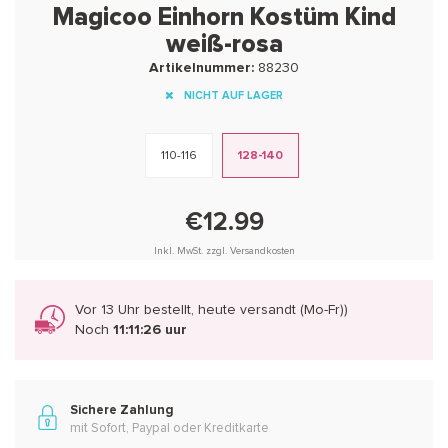
Magicoo Einhorn Kostüm Kind
weiß-rosa
Artikelnummer:
88230
NICHT AUF LAGER
110-116
128-140
€12.99
Inkl. MwSt. zzgl. Versandkosten
Vor 13 Uhr bestellt, heute versandt (Mo-Fr))
Noch
11:11:26 uur
Sichere Zahlung
mit Sofort, Paypal oder Kreditkarte