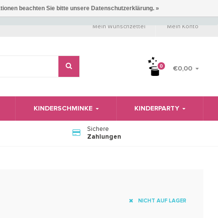
ationen beachten Sie bitte unsere Datenschutzerklärung. »
Mein Wunschzettel
Mein Konto
0
€0,00
KINDERSCHMINKE
KINDERPARTY
Sichere
Zahlungen
NICHT AUF LAGER