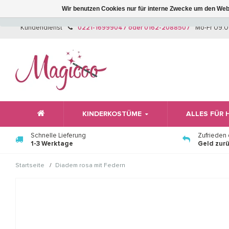
Wir benutzen Cookies nur für interne Zwecke um den Web
Kundendienst
0221-16999047 oder 0162-2088507
Mo-Fr 09:0
KINDERKOSTÜME
ALLES FÜR
Schnelle Lieferung
Zufrieden
1-3 Werktage
Geld zur
/
Startseite
Diadem rosa mit Federn