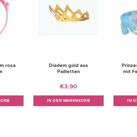
em rosa
Diadem gold aus
Prinze
n
Pailletten
mit F
€3.90
KORB
IN DEN WARENKORB
IN 