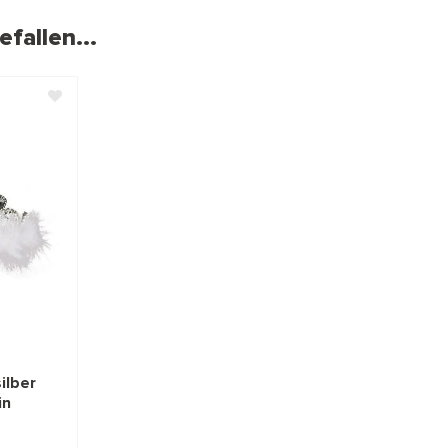
fallen...
ilber
in