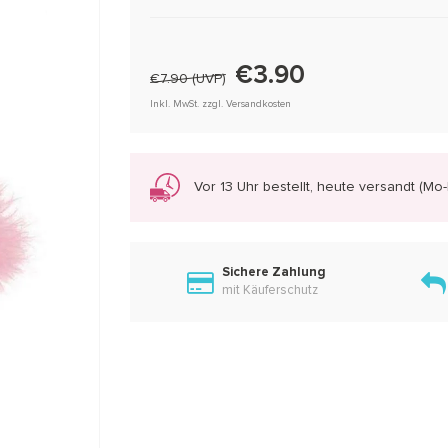
€3.90
€7.90 (UVP)
Inkl. MwSt. zzgl. Versandkosten
Vor 13 Uhr bestellt, heute versandt (Mo-F
Sichere Zahlung
mit Käuferschutz