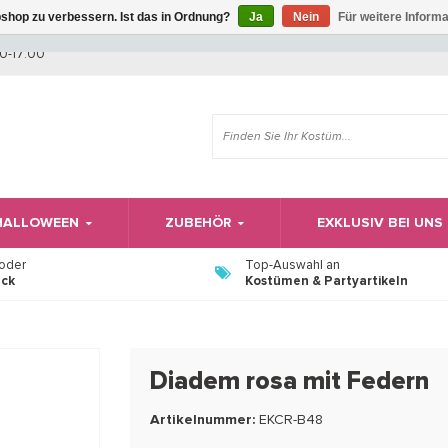
shop zu verbessern. Ist das in Ordnung?
Ja
Nein
Für weitere Inform
Wir haben Betriebsferien, daher können Sie derzeit nicht bestellen.
0-17:00
 HALLOWEEN
ZUBEHÖR
EXKLUSIV BEI UNS
 oder
Top-Auswahl an
ück
Kostümen & Partyartikeln
Diadem rosa mit Federn
Artikelnummer:
EKCR-B48