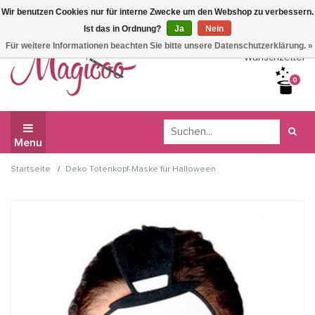
Wir benutzen Cookies nur für interne Zwecke um den Webshop zu verbessern.
Wir haben Betriebsferien, daher können Sie derzeit nicht
Ist das in Ordnung?
Ja
Nein
bestellen.
Für weitere Informationen beachten Sie bitte unsere Datenschutzerklärung. »
Wunschzettel
0
Menu
/
Startseite
Deko Totenkopf-Maske für Halloween