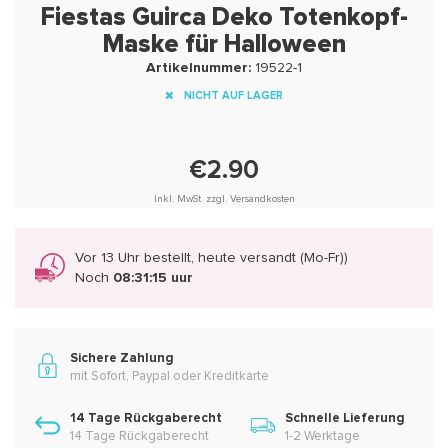
Fiestas Guirca Deko Totenkopf-
Maske für Halloween
Artikelnummer:
19522-1
NICHT AUF LAGER
€2.90
Inkl. MwSt. zzgl. Versandkosten
Vor 13 Uhr bestellt, heute versandt (Mo-Fr))
Noch
08:31:15 uur
Sichere Zahlung
mit Sofort, Paypal oder Kreditkarte
14 Tage Rückgaberecht
Schnelle Lieferung
14 Tage Rückgaberecht
1-2 Werktage