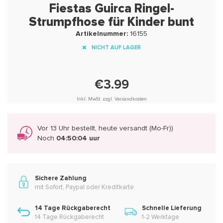
Fiestas Guirca Ringel-
Strumpfhose für Kinder bunt
Artikelnummer:
16155
NICHT AUF LAGER
€3.99
Inkl. MwSt. zzgl. Versandkosten
Vor 13 Uhr bestellt, heute versandt (Mo-Fr))
Noch
04:50:04 uur
Sichere Zahlung
mit Sofort, Paypal oder Kreditkarte
14 Tage Rückgaberecht
Schnelle Lieferung
14 Tage Rückgaberecht
1-2 Werktage