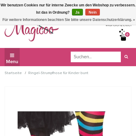
Wir benutzen Cookies nur für interne Zwecke um den Webshop zu verbessern.
Wir haben Betriebsferien, daher können Sie derzeit nicht
Ist das in Ordnung?
Ja
Nein
bestellen.
Für weitere Informationen beachten Sie bitte unsere Datenschutzerklärung. »
Wunschzettel
0
Menu
/
Startseite
Ringel-Strumpfhose für Kinder bunt