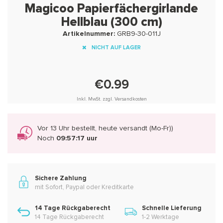
Magicoo Papierfächergirlande
Hellblau (300 cm)
Artikelnummer:
GRB9-30-011J
NICHT AUF LAGER
€0.99
Inkl. MwSt. zzgl. Versandkosten
Vor 13 Uhr bestellt, heute versandt (Mo-Fr))
Noch
09:57:17 uur
Sichere Zahlung
mit Sofort, Paypal oder Kreditkarte
14 Tage Rückgaberecht
Schnelle Lieferung
14 Tage Rückgaberecht
1-2 Werktage