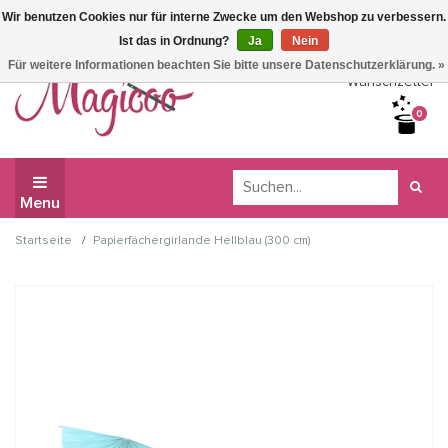
Wir benutzen Cookies nur für interne Zwecke um den Webshop zu verbessern.
Wir haben Betriebsferien, daher können Sie derzeit nicht
Ist das in Ordnung?
Ja
Nein
bestellen.
Für weitere Informationen beachten Sie bitte unsere Datenschutzerklärung. »
Wunschzettel
0
Menu
/
Startseite
Papierfächergirlande Hellblau (300 cm)