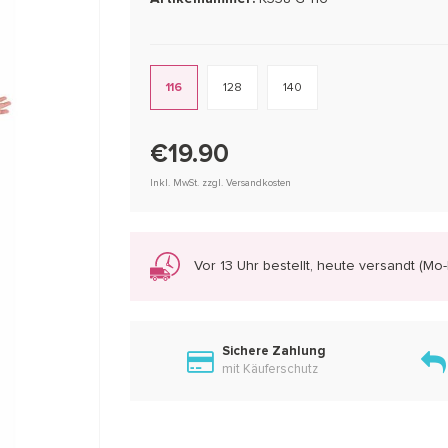
116
128
140
€19.90
Inkl. MwSt. zzgl. Versandkosten
Vor 13 Uhr bestellt, heute versandt (Mo-F
Sichere Zahlung
mit Käuferschutz