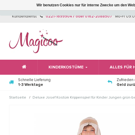
Wir benutzen Cookies nur für interne Zwecke um den Web
Kundendienst
0221-16999047 oder 0162-2088507
Mo-Fr 09:0
KINDERKOSTÜME
ALLES FÜR
Schnelle Lieferung
Zufrieden
1-3 Werktage
Geld zur
/
Startseite
Deluxe Josef Kostüm Krippenspiel für Kinder Jungen grün-b