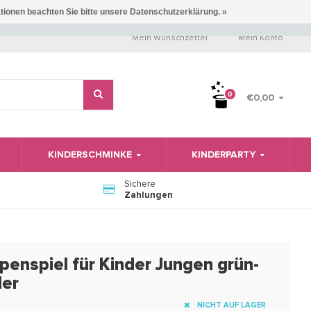
ationen beachten Sie bitte unsere Datenschutzerklärung. »
Mein Wunschzettel
Mein Konto
0
€0,00
KINDERSCHMINKE
KINDERPARTY
Sichere
Zahlungen
penspiel für Kinder Jungen grün-
der
NICHT AUF LAGER