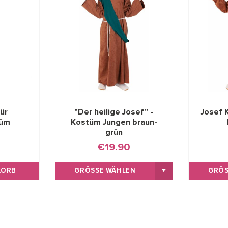
ür
"Der heilige Josef" -
Josef 
tüm
Kostüm Jungen braun-
grün
€19.90
KORB
GRÖSSE WÄHLEN
GRÖS