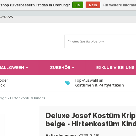
shop zu verbessern. Ist das in Ordnung?
Ja
Nein
Für weitere Inform
Wir haben Betriebsferien, daher können Sie derzeit nicht bestellen.
0-17:00
 HALLOWEEN
ZUBEHÖR
EXKLUSIV BEI UNS
 oder
Top-Auswahl an
ück
Kostümen & Partyartikeln
eige - Hirtenkostüm Kinder
Deluxe Josef Kostüm Krip
beige - Hirtenkostüm Kin
Artikelnummer:
K338-G-116