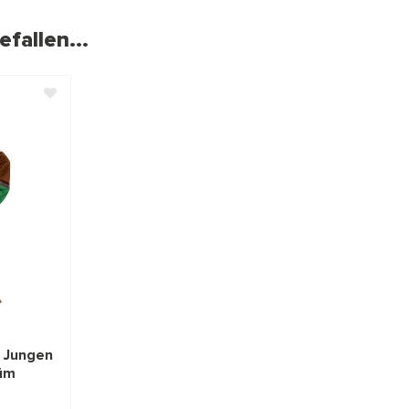
fallen...
r Jungen
üm