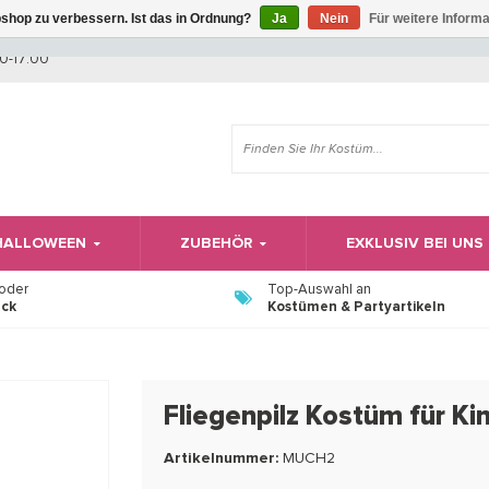
shop zu verbessern. Ist das in Ordnung?
Ja
Nein
Für weitere Inform
Wir haben Betriebsferien, daher können Sie derzeit nicht bestellen.
0-17:00
 HALLOWEEN
ZUBEHÖR
EXKLUSIV BEI UNS
 oder
Top-Auswahl an
ück
Kostümen & Partyartikeln
Fliegenpilz Kostüm für Ki
Artikelnummer:
MUCH2