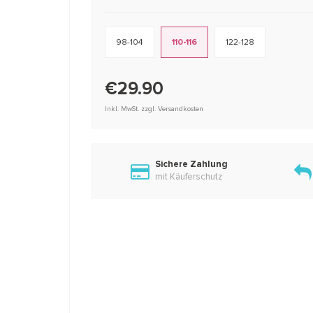
98-104
110-116
122-128
€29.90
Inkl. MwSt. zzgl. Versandkosten
Sichere Zahlung
mit Käuferschutz