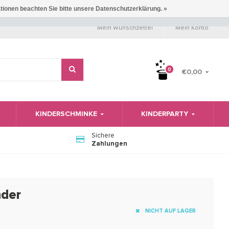
ationen beachten Sie bitte unsere Datenschutzerklärung. »
Mein Wunschzettel
Mein Konto
0
€0,00
KINDERSCHMINKE
KINDERPARTY
Sichere
Zahlungen
nder
NICHT AUF LAGER