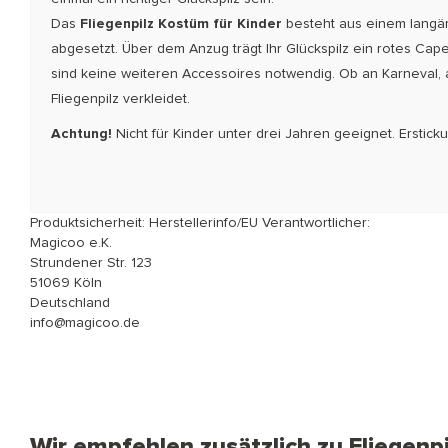
Das
Fliegenpilz Kostüm für Kinder
besteht aus einem langärm
abgesetzt. Über dem Anzug trägt Ihr Glückspilz ein rotes Cape
sind keine weiteren Accessoires notwendig. Ob an Karneval, a
Fliegenpilz verkleidet.
Achtung!
Nicht für Kinder unter drei Jahren geeignet. Erstic
Produktsicherheit: Herstellerinfo/EU Verantwortlicher:
Magicoo e.K.
Strundener Str. 123
51069 Köln
Deutschland
info@magicoo.de
Wir empfehlen zusätzlich zu Fliegenpi