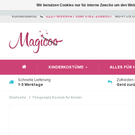
Wir benutzen Cookies nur für interne Zwecke um den Web
Kundendienst
0221-16999047 oder 0162-2088507
Mo-Fr 09:0
KINDERKOSTÜME
ALLES FÜR
Schnelle Lieferung
Zufrieden
1-3 Werktage
Geld zur
/
Startseite
Fliegenpilz Kostüm für Kinder