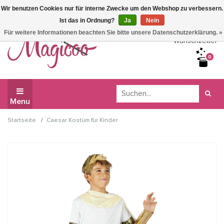
Wir benutzen Cookies nur für interne Zwecke um den Webshop zu verbessern.
Wir haben Betriebsferien, daher können Sie derzeit nicht
Ist das in Ordnung?
Ja
Nein
bestellen.
Für weitere Informationen beachten Sie bitte unsere Datenschutzerklärung. »
Wunschzettel
0
Menu
/
Startseite
Caesar Kostüm für Kinder