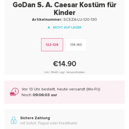
GoDan S. A. Caesar Kostüm für
Kinder
Artikelnummer:
SCEZA-LU-120-130
NICHT AUF LAGER
122-128
134-140
€14.90
Inkl. MwSt. zzgl. Versandkosten
Vor 13 Uhr bestellt, heute versandt (Mo-Fr))
Noch
09:06:03 uur
Sichere Zahlung
mit Sofort, Paypal oder Kreditkarte